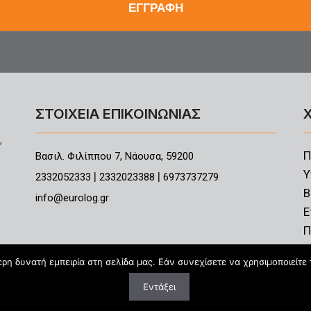
ΣΤΟΙΧΕΙΑ ΕΠΙΚΟΙΝΩΝΙΑΣ
,
Π
Βασιλ. Φιλίππου 7, Νάουσα, 59200
Υ
|
|
2332052333
2332023388
6973737279
B
info@eurolog.gr
Ε
Π
η δυνατή εμπειρία στη σελίδα μας. Εάν συνεχίσετε να χρησιμοποιείτε 
Εντάξει
ight © 2026 | All rights reserved | Web Design & Development by