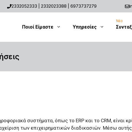
2332052333
|
2332023388
|
6973737279
i
Ποιοί Είμαστε
Υπηρεσίες
Συνταξ
ήσεις
οφοριακά συστήματα, όπως το ERP και το CRM, είναι κρί
ιαχείριση των επιχειρηματικών διαδικασιών. Μέσω αυτή