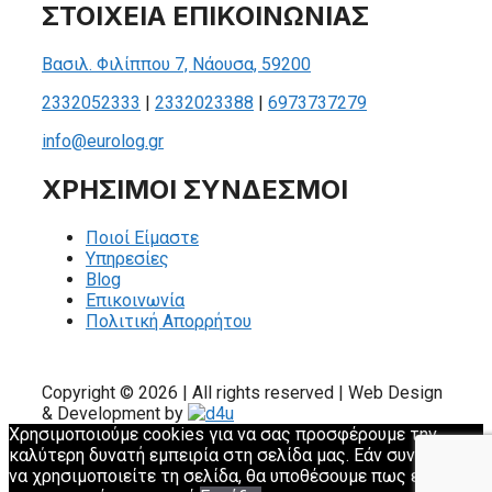
ΣΤΟΙΧΕΙΑ ΕΠΙΚΟΙΝΩΝΙΑΣ
Βασιλ. Φιλίππου 7, Νάουσα, 59200
2332052333
|
2332023388
|
6973737279
info@eurolog.gr
ΧΡΗΣΙΜΟΙ ΣΥΝΔΕΣΜΟΙ
Ποιοί Είμαστε
Υπηρεσίες
Blog
Επικοινωνία
Πολιτική Απορρήτου
Copyright © 2026 | All rights reserved | Web Design
& Development by
Χρησιμοποιούμε cookies για να σας προσφέρουμε την
καλύτερη δυνατή εμπειρία στη σελίδα μας. Εάν συνεχίσετε
να χρησιμοποιείτε τη σελίδα, θα υποθέσουμε πως είστε